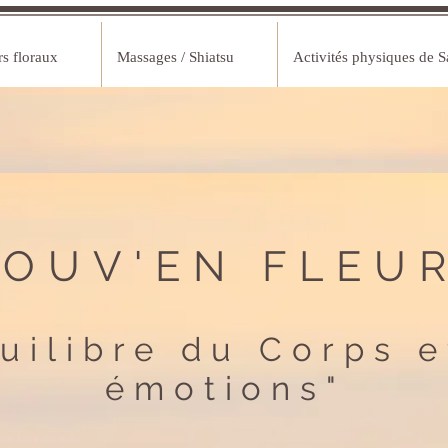
rs floraux
Massages / Shiatsu
Activités physiques de S
OUV'EN FLEU
quilibre du Corps e
émotions"