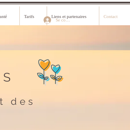
anté
Tarifs
Liens et partenaires
Contact
Se connecter
RS
t des