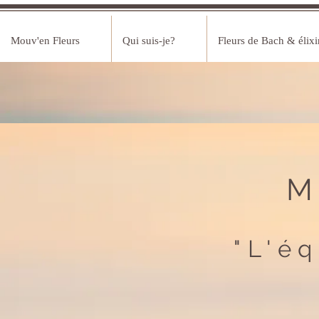
Mouv'en Fleurs
Qui suis-je?
Fleurs de Bach & élixi
M
"L'é