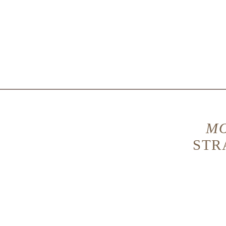
MO
STR